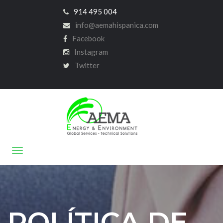
914 495 004
info@aemahispanica.com
Facebook
Instagram
Twitter
POLÍTICA DE