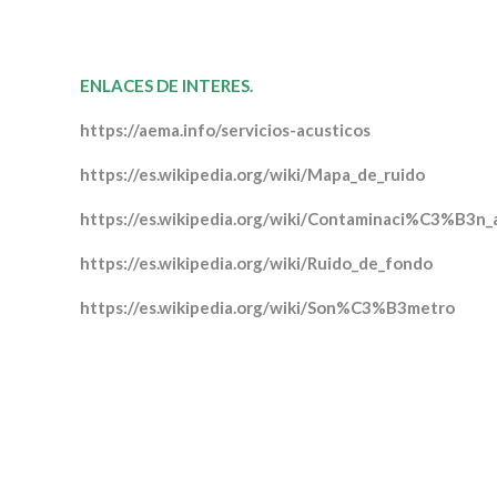
ENLACES DE INTERES.
https://aema.info/servicios-acusticos
https://es.wikipedia.org/wiki/Mapa_de_ruido
https://es.wikipedia.org/wiki/Contaminaci%C3%B3
https://es.wikipedia.org/wiki/Ruido_de_fondo
https://es.wikipedia.org/wiki/Son%C3%B3metro
MAPAS DE RUIDO
MAPAS DE RUIDO
MAPAS DE RUIDO