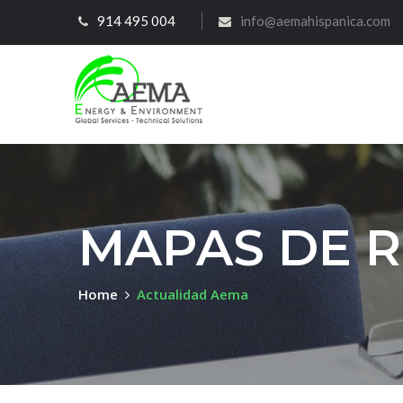
914 495 004
info@aemahispanica.com
MAPAS DE 
Home
Actualidad Aema