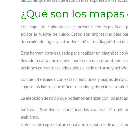
las zonas que en las que estarás mas expuesto a las accio
¿Qué son los mapas 
Los mapas de ruido son las representaciones graficas q
existe la fuente de ruido. Estos son imprescindibles p
determinado lugar y así poder realizar un diagnóstico de 
Esta herramienta es usada para realizar un diagnóstico d
llevado a cabo para la eliminación de dicha fuente de ru
acciones correctoras adecuadas a cada entorno y activid
Lo que intentamos con estas mediciones y mapas de ruido
supere los límites que dificulte la vida y deteriore la salu
La medición de ruido que podemos analizar con los mapas
Isófonas. Son líneas especificas las cuales están uni
ambiente.
Colores: Se representan con distintos puntos de un mismo