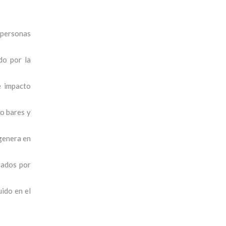
 personas
do por la
e impacto
mo bares y
 genera en
rados por
uido en el