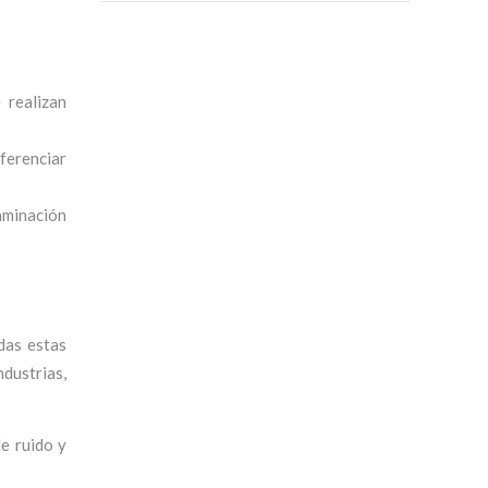
 realizan
iferenciar
aminación
das estas
dustrias,
e ruido y