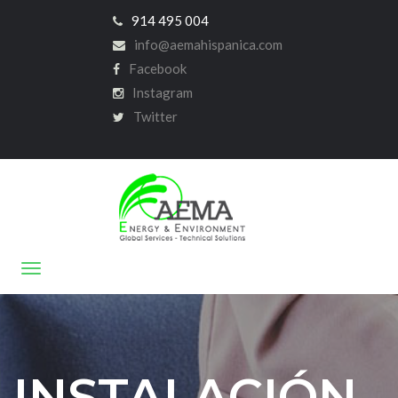
914 495 004
info@aemahispanica.com
Facebook
Instagram
Twitter
INSTALACIÓN