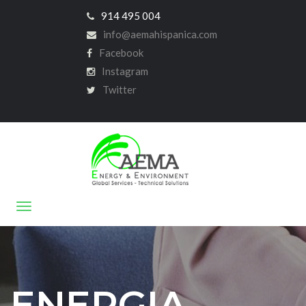
914 495 004
info@aemahispanica.com
Facebook
Instagram
Twitter
ENERGIA