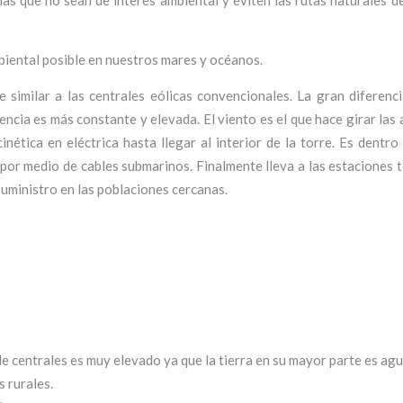
onas que no sean de interés ambiental y eviten las rutas naturales d
biental posible en nuestros mares y océanos.
 similar a las centrales eólicas convencionales. La gran diferenci
tencia es más constante y elevada. El viento es el que hace girar las
nética en eléctrica hasta llegar al interior de la torre. Es dentr
 por medio de cables submarinos. Finalmente lleva a las estaciones 
suministro en las poblaciones cercanas.
e centrales es muy elevado ya que la tierra en su mayor parte es agu
 rurales.