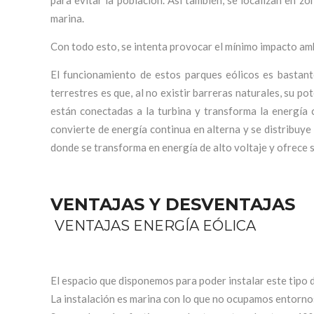
para evitar la población. Así también, se localizan en z
marina.
Con todo esto, se intenta provocar el mínimo impacto am
El funcionamiento de estos parques eólicos es bastante
terrestres es que, al no existir barreras naturales, su po
están conectadas a la turbina y transforma la energía ci
convierte de energía continua en alterna y se distribuye
donde se transforma en energía de alto voltaje y ofrece 
VENTAJAS Y DESVENTAJAS
VENTAJAS ENERGÍA EÓLICA
El espacio que disponemos para poder instalar este tipo d
La instalación es marina con lo que no ocupamos entornos