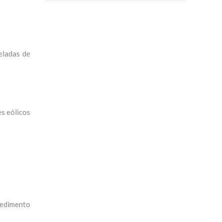
eladas de
s eólicos
mpedimento