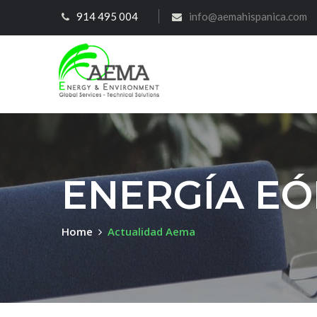
914 495 004
info@aemahispanica.com
ENERGÍA EÓ
Home
Actualidad Aema