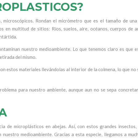
ROPLASTICOS?
 microscópicos. Rondan el micrómetro que es el tamaño de una 
s en multitud de sitios: Ríos, suelos, aire, océanos, cuerpos de a
ntártida.
contaminan nuestro
medioambiente
. Lo que tenemos claro es que e
etirada del mismo.
n estos materiales llevándolas al interior de la colmena, lo que no 
 problema para
nuestro ambiente
, aunque aun no se sepa concreta
A
ia de microplásticos en abejas. Así, con estos grandes insectos
en nuestro medioambiente. Gracias a esta especie, llegamos a muc