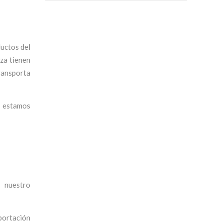
uctos del
eza tienen
transporta
e estamos
 nuestro
mportación