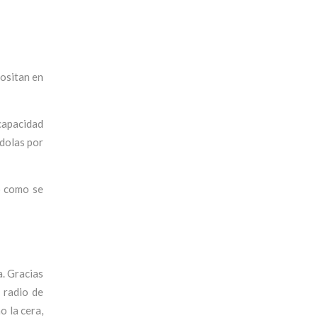
positan en
 capacidad
ndolas por
o como se
a. Gracias
 radio de
o la cera,