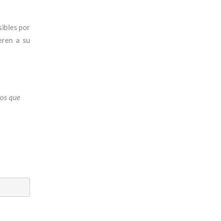
sibles por
eren a su
mos que