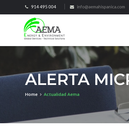
914 495 004
info@aemahispanica.com
ALERTA MIC
Home
Actualidad Aema