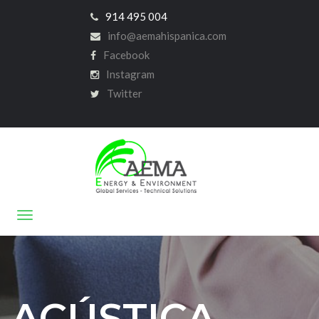
914 495 004
info@aemahispanica.com
Facebook
Instagram
Twitter
ACÚSTICA